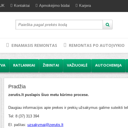
UK
Kontaktai
Apmokėjimo būdai
Karjera
EINAMASIS REMONTAS
REMONTAS PO AUTOĮVYKIO
YVA
RATLANKIAI
ŽIBINTAI
VAŽIUOKLĖ
AUTOCHEMIJA
Pradžia
zerutis.lt puslapis šiuo metu kūrimo procese.
Daugiau informacijos apie prekes ir prekių užsakymus galime suteikti tel
Tel: 8 (37) 313 394
El. paštas:
uzsakymai@zerutis.lt