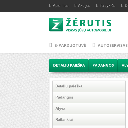
Apie mus
Akcijos
Taisyklės
D
E-PARDUOTUVĖ
AUTOSERVISAS
DETALIŲ PAIEŠKA
PADANGOS
AL
Detalių paieška
Padangos
Alyva
Ratlankiai