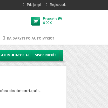
Prisijungti
Registruotis
Krepšelis (
0
)
0,00 €
KA DARYTI PO AUTOĮVYKIO?
AKUMULIATORIAI
VISOS PREKĖS
efonu arba elektroniniu paštu.