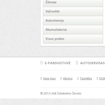
Žibintai
Važiuoklė
Autochemija
Akumuliatoriai
Visos prekės
E-PARDUOTUVĖ
AUTOSERVISAS
Apie mus
Akcijos
Taisyklės
DU
© 2013 UAB Žaliakalnio Žėrutis